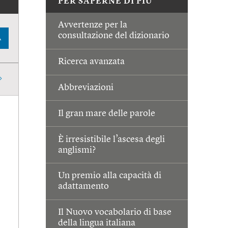
PER SAPERNE DI PIÙ
Avvertenze per la
consultazione del dizionario
A
Ricerca avanzata
Abbreviazioni
Il gran mare delle parole
È irresistibile l’ascesa degli
anglismi?
Un premio alla capacità di
adattamento
Il Nuovo vocabolario di base
della lingua italiana