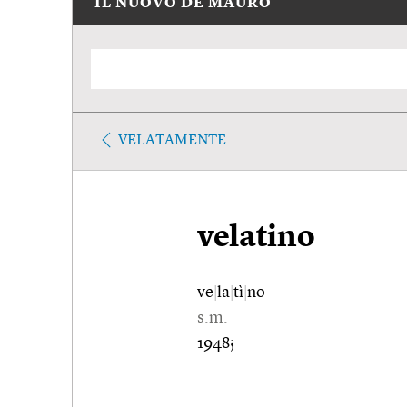
IL NUOVO DE MAURO
VELATAMENTE
velatino
ve
|
la
|
tì
|
no
s.m.
1948;