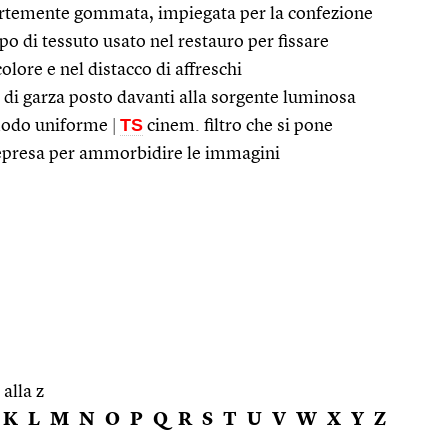
 fortemente gommata, impiegata per la confezione
po di tessuto usato nel restauro per fissare
colore e nel distacco di affreschi
di garza posto davanti alla sorgente luminosa
TS
n modo uniforme
|
cinem. filtro che si pone
inepresa per ammorbidire le immagini
 alla z
K
L
M
N
O
P
Q
R
S
T
U
V
W
X
Y
Z