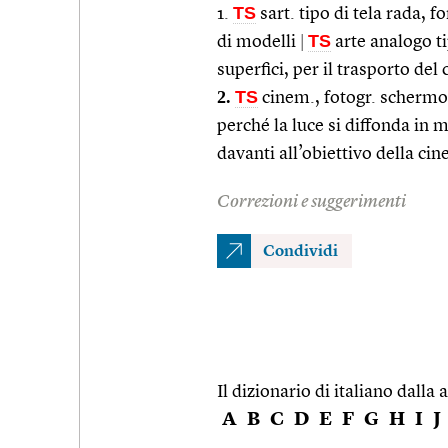
TS
1.
sart. tipo di tela rada,
TS
di modelli
|
arte analogo ti
superfici, per il trasporto del 
2.
TS
cinem., fotogr. schermo 
perché la luce si diffonda i
davanti all’obiettivo della c
Correzioni e suggerimenti
Condividi
Il dizionario di italiano dalla a
A
B
C
D
E
F
G
H
I
J