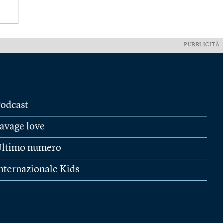
PUBBLICITÀ
odcast
avage love
ltimo numero
nternazionale Kids