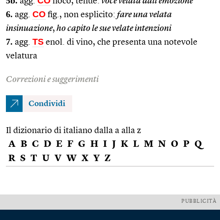
5b.
CO
agg.
fioco, tenue:
voce velata dall’emozione
6.
CO
agg.
fig., non esplicito:
fare una velata
insinuazione
,
ho capito le sue velate intenzioni
7.
TS
agg.
enol. di vino, che presenta una notevole
velatura
Correzioni e suggerimenti
Condividi
Il dizionario di italiano dalla a alla z
A
B
C
D
E
F
G
H
I
J
K
L
M
N
O
P
Q
R
S
T
U
V
W
X
Y
Z
PUBBLICITÀ