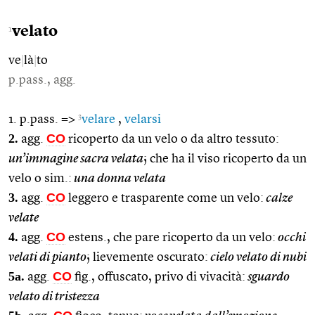
velato
1
ve
|
là
|
to
p.pass., agg.
3
1. p.pass. =>
velare
,
velarsi
2.
CO
agg.
ricoperto da un velo o da altro tessuto:
un’immagine sacra velata
; che ha il viso ricoperto da un
velo o sim.:
una donna velata
3.
CO
agg.
leggero e trasparente come un velo:
calze
velate
4.
CO
agg.
estens., che pare ricoperto da un velo:
occhi
velati di pianto
; lievemente oscurato:
cielo velato di nubi
5a.
CO
agg.
fig., offuscato, privo di vivacità:
sguardo
velato di tristezza