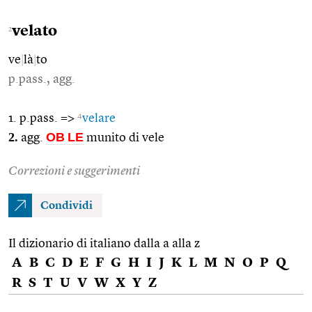
velato
2
ve
|
là
|
to
p.pass., agg.
4
1. p.pass. =>
velare
2.
OB
LE
agg.
munito di vele
Correzioni e suggerimenti
Condividi
Il dizionario di italiano dalla a alla z
A
B
C
D
E
F
G
H
I
J
K
L
M
N
O
P
Q
R
S
T
U
V
W
X
Y
Z