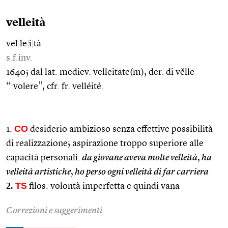
velleità
vel
|
le
|
i
|
tà
s.f.inv.
1640; dal lat. mediev. velleitāte(m), der. di vĕlle
1
“
volere”, cfr. fr. velléité.
CO
1.
desiderio ambizioso senza effettive possibilità
di realizzazione; aspirazione troppo superiore alle
capacità personali:
da giovane aveva molte velleità
,
ha
velleità artistiche
,
ho perso ogni velleità di far carriera
2.
TS
filos. volontà imperfetta e quindi vana
Correzioni e suggerimenti