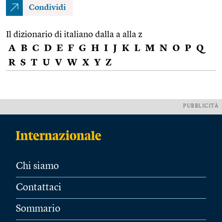
Condividi
Il dizionario di italiano dalla a alla z
A
B
C
D
E
F
G
H
I
J
K
L
M
N
O
P
Q
R
S
T
U
V
W
X
Y
Z
PUBBLICITÀ
Chi siamo
Contattaci
Sommario