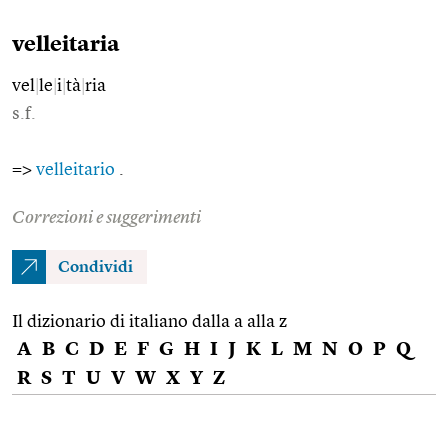
velleitaria
vel
|
le
|
i
|
tà
|
ria
s.f.
=>
velleitario
.
Correzioni e suggerimenti
Condividi
Il dizionario di italiano dalla a alla z
A
B
C
D
E
F
G
H
I
J
K
L
M
N
O
P
Q
R
S
T
U
V
W
X
Y
Z