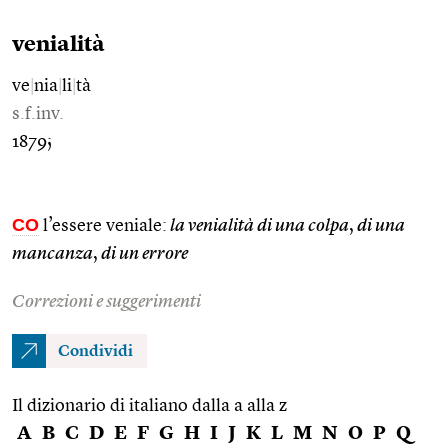
venialità
ve
|
nia
|
li
|
tà
s.f.inv.
1879;
CO
l’essere veniale:
la venialità di una colpa
,
di una
mancanza
,
di un errore
Correzioni e suggerimenti
Condividi
Il dizionario di italiano dalla a alla z
A
B
C
D
E
F
G
H
I
J
K
L
M
N
O
P
Q