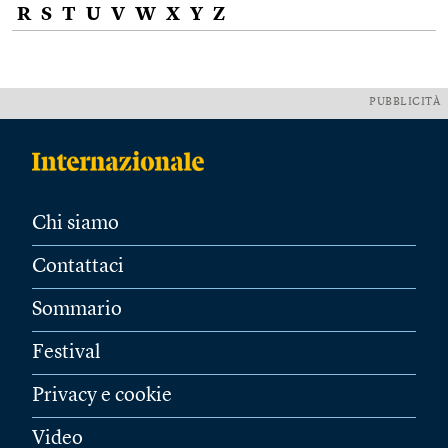
R
S
T
U
V
W
X
Y
Z
PUBBLICITÀ
Chi siamo
Contattaci
Sommario
Festival
Privacy e cookie
Video