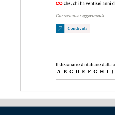
CO
che, chi ha ventisei anni d
Correzioni e suggerimenti
Condividi
Il dizionario di italiano dalla a
A
B
C
D
E
F
G
H
I
J