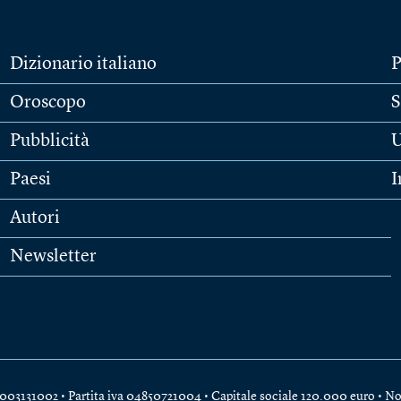
Dizionario italiano
P
Oroscopo
S
Pubblicità
U
Paesi
I
Autori
Newsletter
e 04003131002 • Partita iva 04850721004 • Capitale sociale 120.000 euro •
No