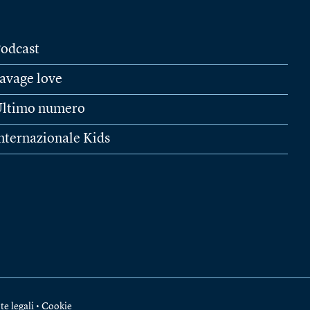
odcast
avage love
ltimo numero
nternazionale Kids
te legali
•
Cookie