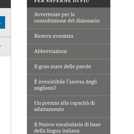
PER SAPERNE DI PIÙ
Avvertenze per la
consultazione del dizionario
A
Ricerca avanzata
Abbreviazioni
Il gran mare delle parole
È irresistibile l’ascesa degli
anglismi?
Un premio alla capacità di
adattamento
Il Nuovo vocabolario di base
della lingua italiana