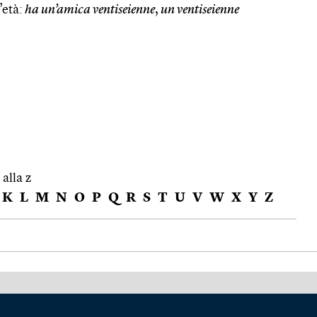
’età:
ha un’amica ventiseienne
,
un ventiseienne
 alla z
K
L
M
N
O
P
Q
R
S
T
U
V
W
X
Y
Z