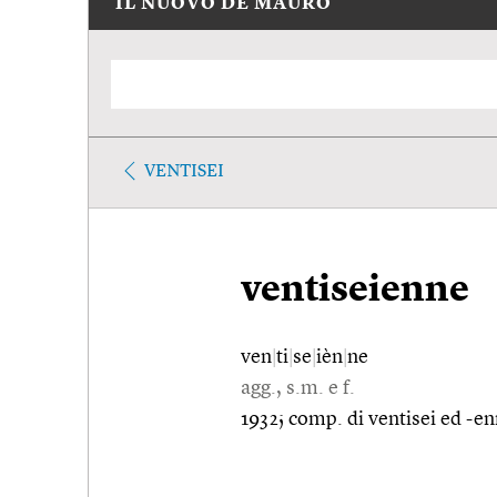
IL NUOVO DE MAURO
VENTISEI
ventiseienne
ven
|
ti
|
se
|
ièn
|
ne
agg., s.m. e f.
1932; comp. di ventisei ed -en