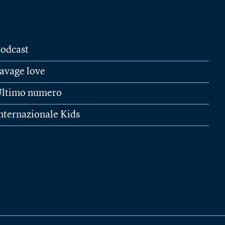
odcast
avage love
ltimo numero
nternazionale Kids