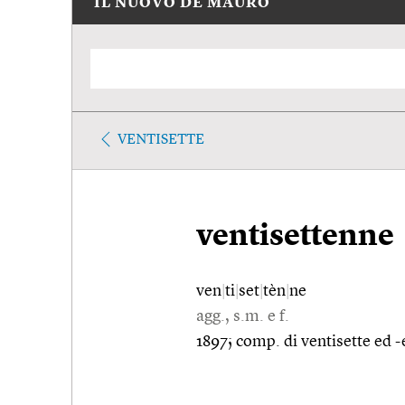
IL NUOVO DE MAURO
VENTISETTE
ventisettenne
ven
|
ti
|
set
|
tèn
|
ne
agg., s.m. e f.
1897; comp. di ventisette ed 