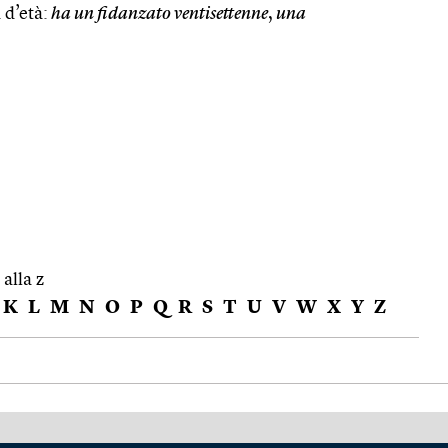
 d’età:
ha un fidanzato ventisettenne
,
una
 alla z
K
L
M
N
O
P
Q
R
S
T
U
V
W
X
Y
Z