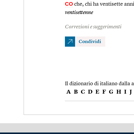
CO
che, chi ha ventisette anni
ventisettenne
Correzioni e suggerimenti
Condividi
Il dizionario di italiano dalla a
A
B
C
D
E
F
G
H
I
J