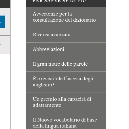
PER SAPERNE DI PIÙ
Avvertenze per la
consultazione del dizionario
A
Ricerca avanzata
Abbreviazioni
Il gran mare delle parole
È irresistibile l’ascesa degli
anglismi?
Un premio alla capacità di
adattamento
Il Nuovo vocabolario di base
della lingua italiana