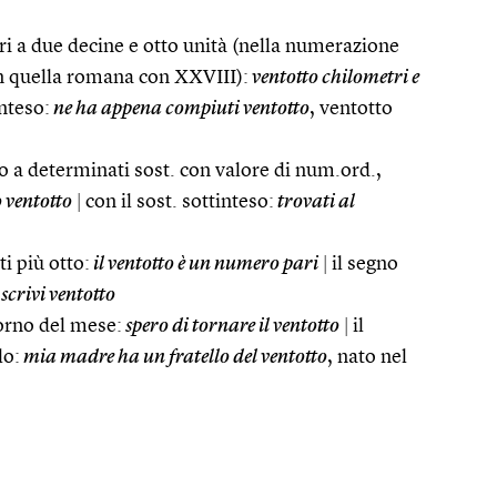
ri a due decine e otto unità (nella numerazione
in quella romana con XXVIII):
ventotto chilometri e
nteso:
ne ha appena compiuti ventotto
, ventotto
 a determinati sost. con valore di num.ord.,
 ventotto
|
con il sost. sottinteso:
trovati al
i più otto:
il ventotto è un numero pari
|
il segno
scrivi ventotto
iorno del mese:
spero di tornare il ventotto
|
il
lo:
mia madre ha un fratello del ventotto
, nato nel