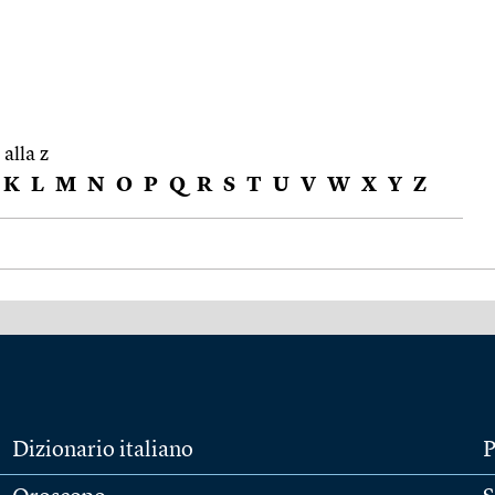
 alla z
K
L
M
N
O
P
Q
R
S
T
U
V
W
X
Y
Z
Dizionario italiano
P