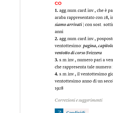
CO
1.
agg.num.card.inv., che è pa
araba rappresentato con 28, 
siamo arrivati
|
con sost. sotti
anni
2.
agg.num.card.inv., posposto
ventottesimo:
pagina
,
capitolo
ventotto di corso Svizzera
3.
s.m.inv., numero pari a vent
che rappresenta tale numero:
4.
s.m.inv., il ventottesimo g
ventottesimo anno di un seco
1928
Correzioni e suggerimenti
Condividi