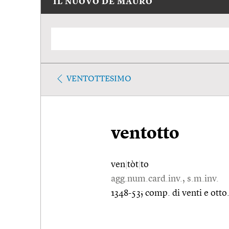
IL NUOVO DE MAURO
VENTOTTESIMO
ventotto
ven
|
tòt
|
to
agg.num.card.inv., s.m.inv.
1348-53; comp. di venti e otto