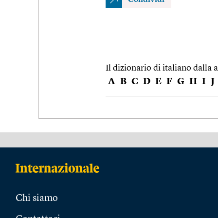
Il dizionario di italiano dalla a
A
B
C
D
E
F
G
H
I
J
Chi siamo