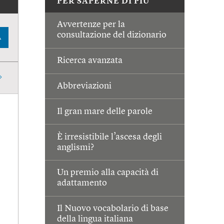
PER SAPERNE DI PIÙ
Avvertenze per la
consultazione del dizionario
A
Ricerca avanzata
Abbreviazioni
Il gran mare delle parole
È irresistibile l’ascesa degli
anglismi?
Un premio alla capacità di
adattamento
Il Nuovo vocabolario di base
della lingua italiana