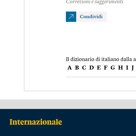
Correzioni e suggerimenti
Condividi
Il dizionario di italiano dalla a
A
B
C
D
E
F
G
H
I
J