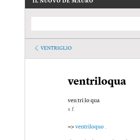
IL NUOVO DE MAURO
VENTRIGLIO
ventriloqua
ven
|
trì
|
lo
|
qua
s.f.
=>
ventriloquo
.