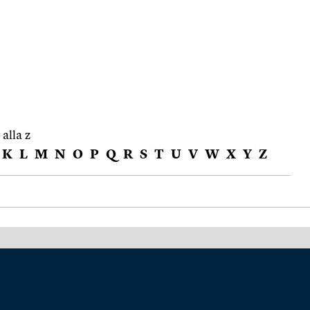
 alla z
K
L
M
N
O
P
Q
R
S
T
U
V
W
X
Y
Z