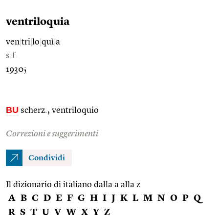
ventriloquia
ven
|
tri
|
lo
|
quì
|
a
s.f.
1930;
BU
scherz., ventriloquio
Correzioni e suggerimenti
Condividi
Il dizionario di italiano dalla a alla z
A
B
C
D
E
F
G
H
I
J
K
L
M
N
O
P
Q
R
S
T
U
V
W
X
Y
Z