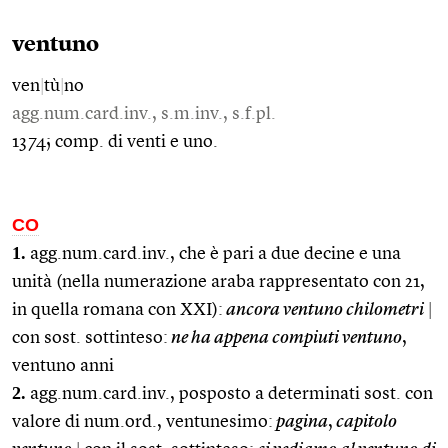
ventuno
ven
|
tù
|
no
agg.num.card.inv., s.m.inv., s.f.pl.
1374; comp. di venti e uno.
CO
1.
agg.num.card.inv., che è pari a due decine e una
unità (nella numerazione araba rappresentato con 21,
in quella romana con XXI):
ancora ventuno chilometri
|
con sost. sottinteso:
ne ha appena compiuti ventuno
,
ventuno anni
2.
agg.num.card.inv., posposto a determinati sost. con
valore di num.ord., ventunesimo:
pagina
,
capitolo