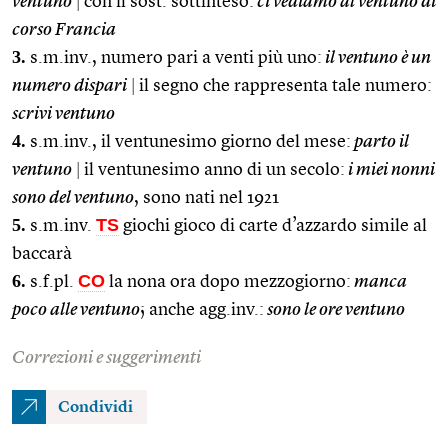
ventuno
|
con il sost. sottinteso:
ci vediamo al ventuno di
corso Francia
3.
s.m.inv., numero pari a venti più uno:
il ventuno è un
numero dispari
|
il segno che rappresenta tale numero:
scrivi ventuno
4.
s.m.inv., il ventunesimo giorno del mese:
parto il
ventuno
|
il ventunesimo anno di un secolo:
i miei nonni
sono del ventuno
, sono nati nel 1921
5.
TS
s.m.inv.
giochi gioco di carte d’azzardo simile al
baccarà
6.
CO
s.f.pl.
la nona ora dopo mezzogiorno:
manca
poco alle ventuno
; anche agg.inv.:
sono le ore ventuno
Correzioni e suggerimenti
Condividi