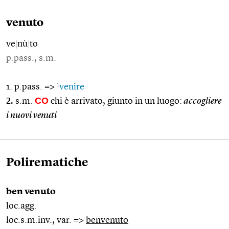
venuto
ve
|
nù
|
to
p.pass., s.m.
1
1. p.pass. =>
venire
2.
CO
s.m.
chi è arrivato, giunto in un luogo:
accogliere
i nuovi venuti
Polirematiche
ben venuto
loc.agg.
loc.s.m.inv., var. =>
benvenuto