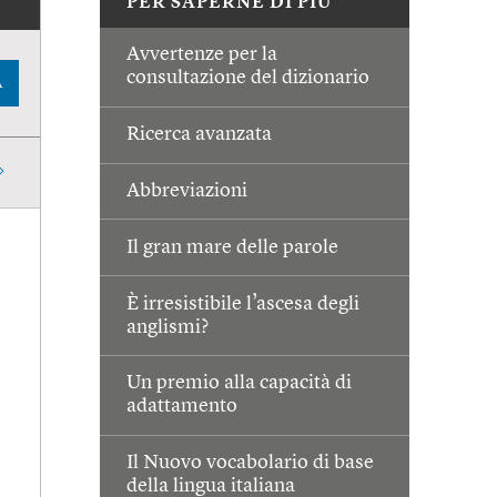
PER SAPERNE DI PIÙ
Avvertenze per la
consultazione del dizionario
A
Ricerca avanzata
Abbreviazioni
Il gran mare delle parole
È irresistibile l’ascesa degli
anglismi?
Un premio alla capacità di
adattamento
Il Nuovo vocabolario di base
della lingua italiana