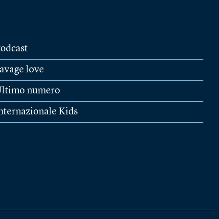
odcast
avage love
ltimo numero
nternazionale Kids