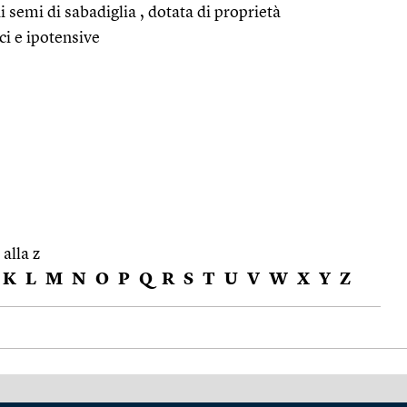
ai semi di sabadiglia , dotata di proprietà
ci e ipotensive
 alla z
K
L
M
N
O
P
Q
R
S
T
U
V
W
X
Y
Z