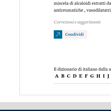
miscela di alcaloidi estratti d
antireumatiche , vasodilatatri
Correzioni e suggerimenti
Condividi
Il dizionario di italiano dalla a
A
B
C
D
E
F
G
H
I
J