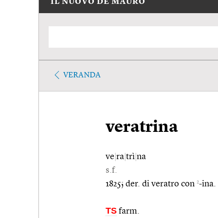
IL NUOVO DE MAURO
VERANDA
veratrina
ve
|
ra
|
trì
|
na
s.f.
2
1825; der. di veratro con
-ina.
TS
farm.