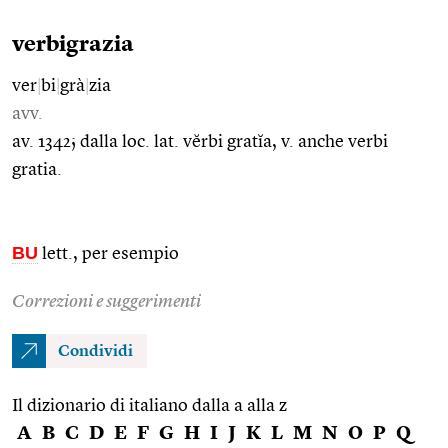
verbigrazia
ver
|
bi
|
grà
|
zia
avv.
av. 1342; dalla loc. lat. vĕrbi gratĭa, v. anche verbi
gratia.
BU
lett., per esempio
Correzioni e suggerimenti
Condividi
Il dizionario di italiano dalla a alla z
A
B
C
D
E
F
G
H
I
J
K
L
M
N
O
P
Q