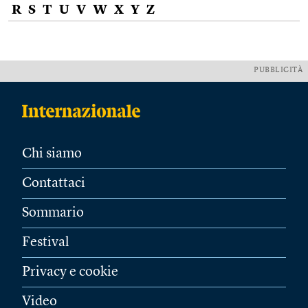
R
S
T
U
V
W
X
Y
Z
PUBBLICITÀ
Chi siamo
Contattaci
Sommario
Festival
Privacy e cookie
Video