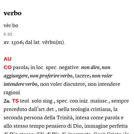
verbo
vèr
|
bo
s.m.
av. 1306; dal lat. vĕrbu(m).
AU
CO
parola; in loc. spec. negative:
non dire
,
non
aggiungere
,
non proferire verbo
, tacere;
non voler
intendere verbo
, non voler discutere, non intendere
ragioni
2a.
TS
teol. solo sing., spec. con iniz. maiusc., sempre
preceduto dall’art.det., nella teologia cristiana, la
seconda persona della Trinità, intesa come parola e
allo stesso tempo pensiero di Dio, immagine perfetta