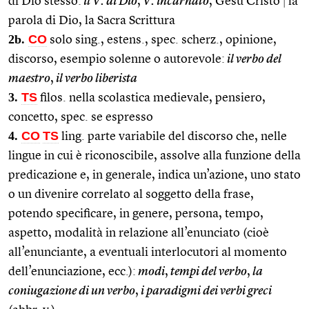
di Dio stesso:
il V. di Dio
,
V. incarnato
, Gesù Cristo
|
la
parola di Dio, la Sacra Scrittura
2b.
CO
solo sing., estens., spec. scherz., opinione,
discorso, esempio solenne o autorevole:
il verbo del
maestro
,
il verbo liberista
3.
TS
filos. nella scolastica medievale, pensiero,
concetto, spec. se espresso
4.
CO
TS
ling. parte variabile del discorso che, nelle
lingue in cui è riconoscibile, assolve alla funzione della
predicazione e, in generale, indica un’azione, uno stato
o un divenire correlato al soggetto della frase,
potendo specificare, in genere, persona, tempo,
aspetto, modalità in relazione all’enunciato (cioè
all’enunciante, a eventuali interlocutori al momento
dell’enunciazione, ecc.):
modi
,
tempi del verbo
,
la
coniugazione di un verbo
,
i paradigmi dei verbi greci