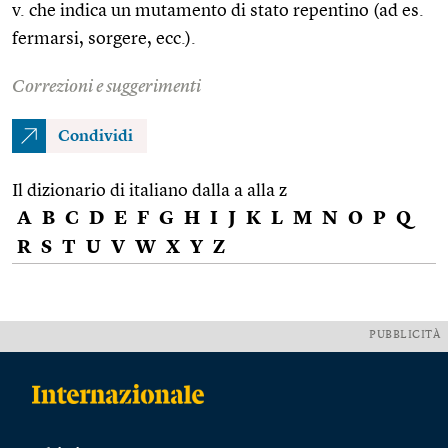
v. che indica un mutamento di stato repentino (ad es.
fermarsi, sorgere, ecc.).
Correzioni e suggerimenti
Condividi
Il dizionario di italiano dalla a alla z
A
B
C
D
E
F
G
H
I
J
K
L
M
N
O
P
Q
R
S
T
U
V
W
X
Y
Z
PUBBLICITÀ