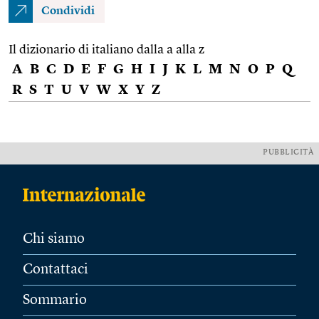
Condividi
Il dizionario di italiano dalla a alla z
A
B
C
D
E
F
G
H
I
J
K
L
M
N
O
P
Q
R
S
T
U
V
W
X
Y
Z
PUBBLICITÀ
Chi siamo
Contattaci
Sommario