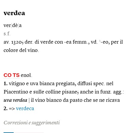
verdea
ver
|
dè
|
a
s.f.
1
av. 1320; der. di verde con -ea femm., vd.
-eo, per il
colore del vino.
CO
TS
enol.
1.
vitigno e uva bianca pregiata, diffusi spec. nel
Piacentino e sulle colline pisane; anche in funz. agg.:
uva verdea
|
il vino bianco da pasto che se ne ricava
2.
=>
verdeca
Correzioni e suggerimenti