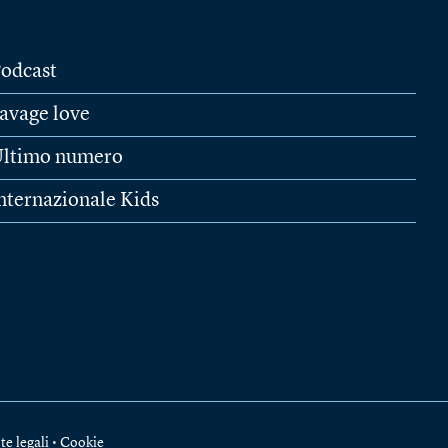
odcast
avage love
ltimo numero
nternazionale Kids
te legali
•
Cookie