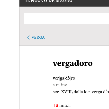
IL NUOVO DE MAURO
VERGA
vergadoro
ver
|
ga
|
dò
|
ro
s.m.inv.
sec. XVIII; dalla loc. verga d’o
TS
mitol.