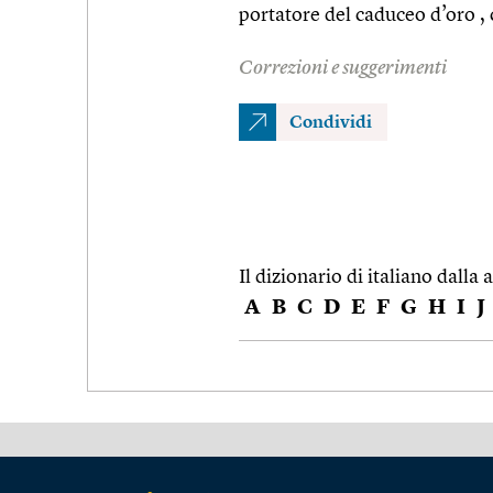
portatore del caduceo d’oro ,
Correzioni e suggerimenti
Condividi
Il dizionario di italiano dalla a
A
B
C
D
E
F
G
H
I
J