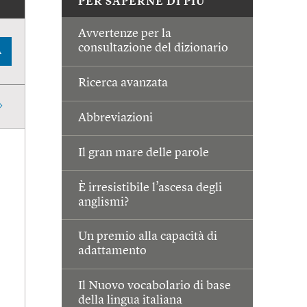
PER SAPERNE DI PIÙ
Avvertenze per la
consultazione del dizionario
A
Ricerca avanzata
Abbreviazioni
Il gran mare delle parole
È irresistibile l’ascesa degli
anglismi?
Un premio alla capacità di
adattamento
Il Nuovo vocabolario di base
della lingua italiana