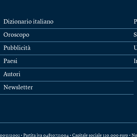
Dizionario italiano
P
Oroscopo
S
Pubblicità
U
Paesi
I
Autori
Newsletter
e 04003131002 • Partita iva 04850721004 • Capitale sociale 120.000 euro •
No