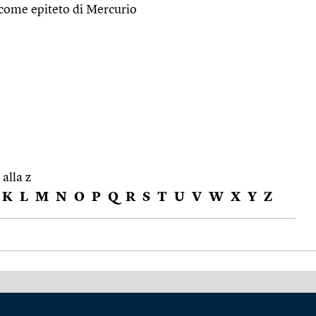
 come epiteto di Mercurio
 alla z
K
L
M
N
O
P
Q
R
S
T
U
V
W
X
Y
Z