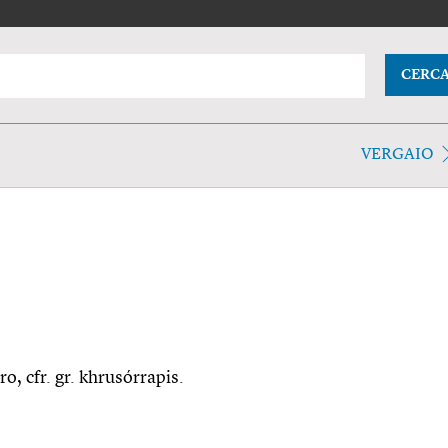
CERC
VERGAIO
ro, cfr. gr. khrusórrapis.