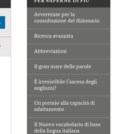
PER SAPERNE DI PIÙ
Avvertenze per la
consultazione del dizionario
A
Ricerca avanzata
Abbreviazioni
Il gran mare delle parole
È irresistibile l’ascesa degli
anglismi?
Un premio alla capacità di
adattamento
Il Nuovo vocabolario di base
della lingua italiana