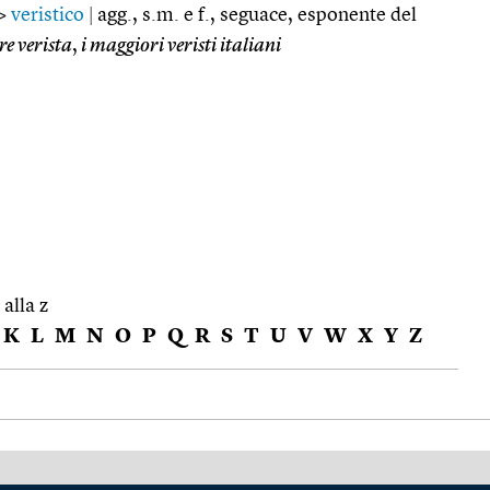
=>
veristico
|
agg., s.m. e f., seguace, esponente del
re verista
,
i maggiori veristi italiani
 alla z
K
L
M
N
O
P
Q
R
S
T
U
V
W
X
Y
Z