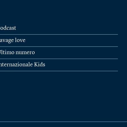
odcast
avage love
ltimo numero
nternazionale Kids