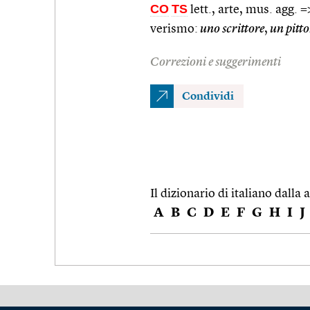
CO
TS
lett., arte, mus. agg. 
verismo:
uno scrittore
,
un pitto
Correzioni e suggerimenti
Condividi
Il dizionario di italiano dalla a
A
B
C
D
E
F
G
H
I
J