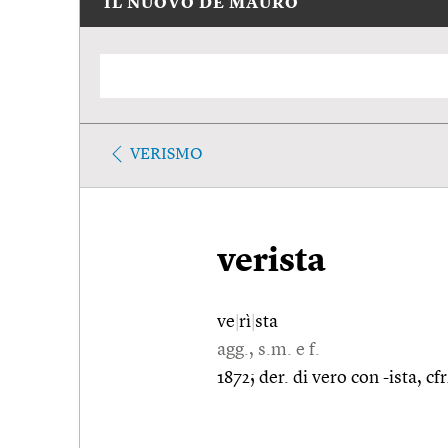
IL NUOVO DE MAURO
VERISMO
verista
ve
|
rì
|
sta
agg., s.m. e f.
1872; der. di vero con -ista, cfr.