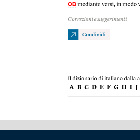
OB
mediante versi, in modo ve
Correzioni e suggerimenti
Condividi
Il dizionario di italiano dalla a
A
B
C
D
E
F
G
H
I
J