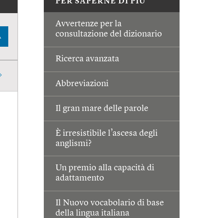
PER SAPERNE DI PIÙ
Avvertenze per la
consultazione del dizionario
A
Ricerca avanzata
Abbreviazioni
Il gran mare delle parole
È irresistibile l’ascesa degli
anglismi?
Un premio alla capacità di
adattamento
Il Nuovo vocabolario di base
della lingua italiana