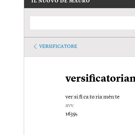
IL NUOVO DE MAURO
VERSIFICATORE
versificatori
ver
|
si
|
fi
|
ca
|
to
|
ria
|
mén
|
te
avv.
1639;