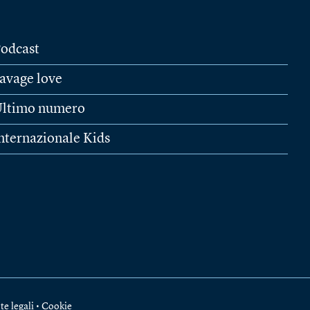
odcast
avage love
ltimo numero
nternazionale Kids
te legali
•
Cookie