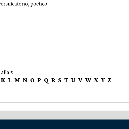
rsificatorio, poetico
 alla z
K
L
M
N
O
P
Q
R
S
T
U
V
W
X
Y
Z