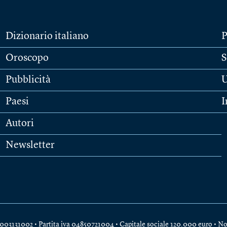
Dizionario italiano
P
Oroscopo
S
Pubblicità
U
Paesi
I
Autori
Newsletter
e 04003131002 • Partita iva 04850721004 • Capitale sociale 120.000 euro •
No