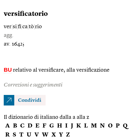
versificatorio
ver
|
si
|
fi
|
ca
|
tò
|
rio
agg.
av. 1642;
BU
relativo al versificare, alla versificazione
Correzioni e suggerimenti
Condividi
Il dizionario di italiano dalla a alla z
A
B
C
D
E
F
G
H
I
J
K
L
M
N
O
P
Q
R
S
T
U
V
W
X
Y
Z