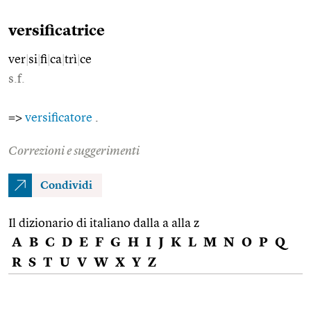
versificatrice
ver
|
si
|
fi
|
ca
|
trì
|
ce
s.f.
=>
versificatore
.
Correzioni e suggerimenti
Condividi
Il dizionario di italiano dalla a alla z
A
B
C
D
E
F
G
H
I
J
K
L
M
N
O
P
Q
R
S
T
U
V
W
X
Y
Z