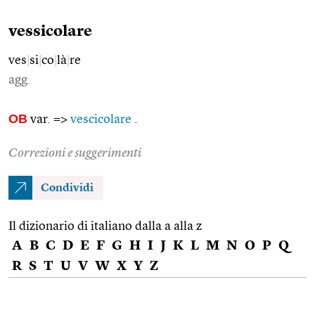
vessicolare
ves
|
si
|
co
|
là
|
re
agg.
OB
var. =>
vescicolare
.
Correzioni e suggerimenti
Condividi
Il dizionario di italiano dalla a alla z
A
B
C
D
E
F
G
H
I
J
K
L
M
N
O
P
Q
R
S
T
U
V
W
X
Y
Z