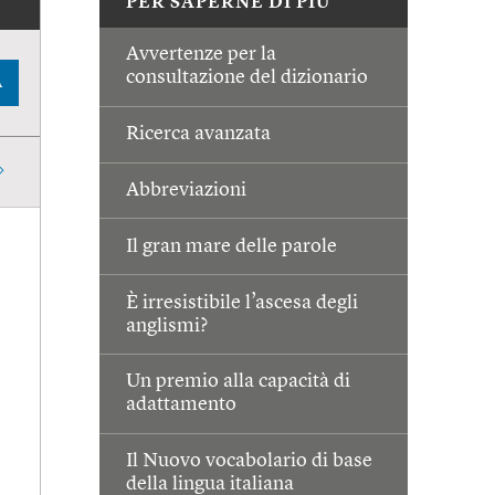
PER SAPERNE DI PIÙ
Avvertenze per la
consultazione del dizionario
A
Ricerca avanzata
Abbreviazioni
Il gran mare delle parole
È irresistibile l’ascesa degli
anglismi?
Un premio alla capacità di
adattamento
Il Nuovo vocabolario di base
della lingua italiana