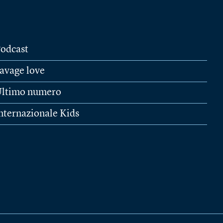
odcast
avage love
ltimo numero
nternazionale Kids