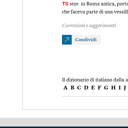
TS
stor. in Roma antica, porta
che faceva parte di una vessil
Correzioni e suggerimenti
Condividi
Il dizionario di italiano dalla a
A
B
C
D
E
F
G
H
I
J