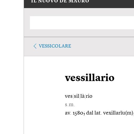
IL NUOVO DE MAURO
VESSICOLARE
vessillario
ves
|
sil
|
là
|
rio
s.m.
av. 1580; dal lat. vexillarĭu(m)