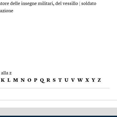
tore delle insegne militari, del vessillo
|
soldato
lazione
 alla z
K
L
M
N
O
P
Q
R
S
T
U
V
W
X
Y
Z