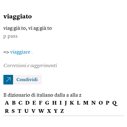
viaggiato
viag
|
già
|
to, vi
|
ag
|
già
|
to
p.pass.
=>
viaggiare
.
Correzioni e suggerimenti
Condividi
Il dizionario di italiano dalla a alla z
A
B
C
D
E
F
G
H
I
J
K
L
M
N
O
P
Q
R
S
T
U
V
W
X
Y
Z