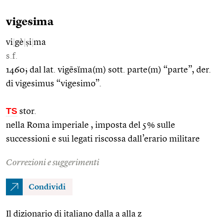
vigesima
vi
|
gè
|
ṣi
|
ma
s.f.
1460; dal lat. vigēsĭma(m) sott. parte(m) “parte”, der.
di vigesimus “vigesimo”.
TS
stor.
nella Roma imperiale , imposta del 5% sulle
successioni e sui legati riscossa dall’erario militare
Correzioni e suggerimenti
Condividi
Il dizionario di italiano dalla a alla z