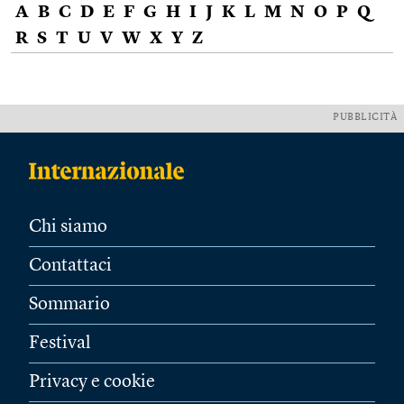
A
B
C
D
E
F
G
H
I
J
K
L
M
N
O
P
Q
R
S
T
U
V
W
X
Y
Z
PUBBLICITÀ
Chi siamo
Contattaci
Sommario
Festival
Privacy e cookie