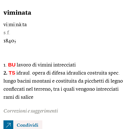
viminata
vi
|
mi
|
nà
|
ta
s.f.
1840;
BU
1.
lavoro di vimini intrecciati
2.
TS
idraul. opera di difesa idraulica costruita spec.
lungo bacini montani e costituita da picchetti di legno
conficcati nel terreno, tra i quali vengono intrecciati
rami di salice
Correzioni e suggerimenti
Condividi