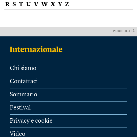
R
S
T
U
V
W
X
Y
Z
PUBBLICITÀ
Chi siamo
Contattaci
Sommario
Festival
Privacy e cookie
Video