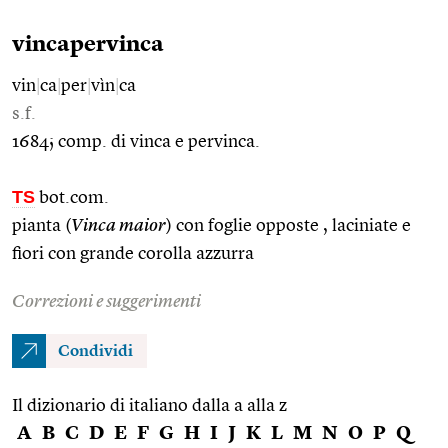
vincapervinca
vin
|
ca
|
per
|
vìn
|
ca
s.f.
1684; comp. di vinca e pervinca.
TS
bot.com.
pianta (
Vinca maior
) con foglie opposte , laciniate e
fiori con grande corolla azzurra
Correzioni e suggerimenti
Condividi
Il dizionario di italiano dalla a alla z
A
B
C
D
E
F
G
H
I
J
K
L
M
N
O
P
Q