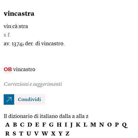
vincastra
vin
|
cà
|
stra
s.f.
av. 1374; der. di vincastro.
OB
vincastro
Correzioni e suggerimenti
Condividi
Il dizionario di italiano dalla a alla z
A
B
C
D
E
F
G
H
I
J
K
L
M
N
O
P
Q
R
S
T
U
V
W
X
Y
Z