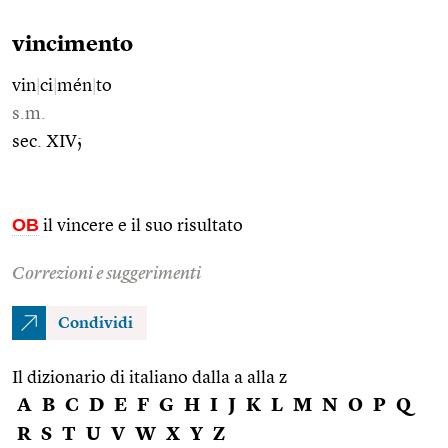
vincimento
vin
|
ci
|
mén
|
to
s.m.
sec. XIV;
OB
il vincere e il suo risultato
Correzioni e suggerimenti
Condividi
Il dizionario di italiano dalla a alla z
A
B
C
D
E
F
G
H
I
J
K
L
M
N
O
P
Q
R
S
T
U
V
W
X
Y
Z