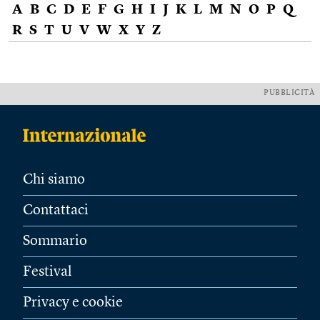
A
B
C
D
E
F
G
H
I
J
K
L
M
N
O
P
Q
R
S
T
U
V
W
X
Y
Z
PUBBLICITÀ
Chi siamo
Contattaci
Sommario
Festival
Privacy e cookie