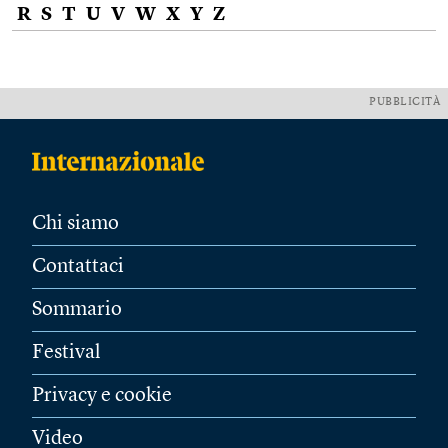
R
S
T
U
V
W
X
Y
Z
PUBBLICITÀ
Chi siamo
Contattaci
Sommario
Festival
Privacy e cookie
Video