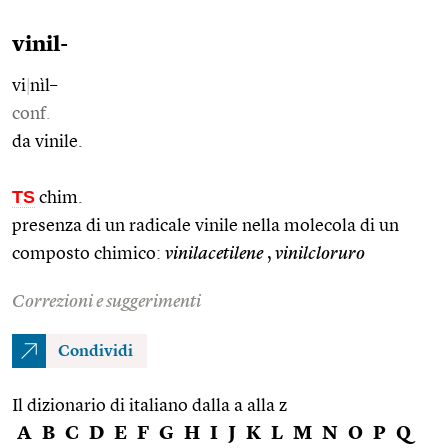
vinil-
vi
|
nìl–
conf.
da vinile.
TS
chim.
presenza di un radicale vinile nella molecola di un
composto chimico:
vinilacetilene
,
vinilcloruro
Correzioni e suggerimenti
Condividi
Il dizionario di italiano dalla a alla z
A
B
C
D
E
F
G
H
I
J
K
L
M
N
O
P
Q