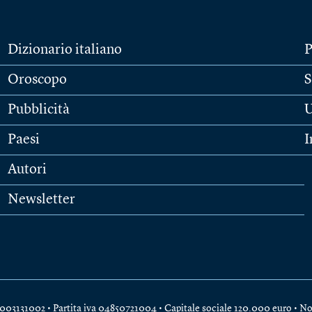
Dizionario italiano
P
Oroscopo
S
Pubblicità
U
Paesi
I
Autori
Newsletter
e 04003131002 • Partita iva 04850721004 • Capitale sociale 120.000 euro •
No