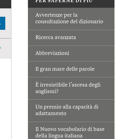
PER SAPERNE DI PIÙ
Avvertenze per la
consultazione del dizionario
A
Ricerca avanzata
Abbreviazioni
Il gran mare delle parole
È irresistibile l’ascesa degli
anglismi?
Un premio alla capacità di
adattamento
Il Nuovo vocabolario di base
della lingua italiana