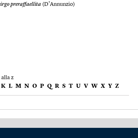
irgo preraffaellita
(D’Annunzio)
 alla z
K
L
M
N
O
P
Q
R
S
T
U
V
W
X
Y
Z