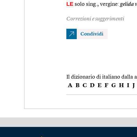
LE
solo sing., vergine:
gelida v
Correzioni e suggerimenti
Condividi
Il dizionario di italiano dalla a
A
B
C
D
E
F
G
H
I
J