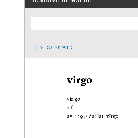
IL NUOVO DE MAURO
VIRGINITATE
virgo
vìr
|
go
s.f.
av. 1294; dal lat. vĭrgo.