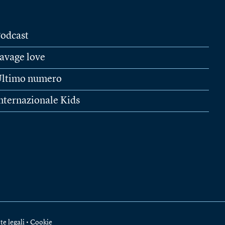
odcast
avage love
ltimo numero
nternazionale Kids
te legali
•
Cookie