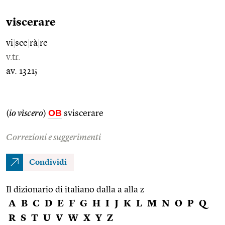
viscerare
vi
|
sce
|
rà
|
re
v.tr.
av. 1321;
OB
(
io vìscero
)
sviscerare
Correzioni e suggerimenti
Condividi
Il dizionario di italiano dalla a alla z
A
B
C
D
E
F
G
H
I
J
K
L
M
N
O
P
Q
R
S
T
U
V
W
X
Y
Z