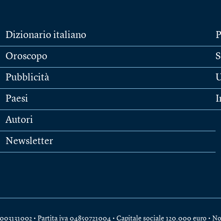
Dizionario italiano
P
Oroscopo
S
Pubblicità
U
Paesi
I
Autori
Newsletter
e 04003131002 • Partita iva 04850721004 • Capitale sociale 120.000 euro •
No