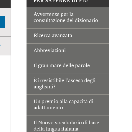
PER SAPERNE DI PIÙ
Avvertenze per la
consultazione del dizionario
A
Ricerca avanzata
Abbreviazioni
Il gran mare delle parole
È irresistibile l’ascesa degli
anglismi?
Un premio alla capacità di
adattamento
Il Nuovo vocabolario di base
della lingua italiana