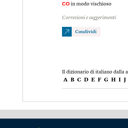
CO
in modo vischioso
Correzioni e suggerimenti
Condividi
Il dizionario di italiano dalla a
A
B
C
D
E
F
G
H
I
J