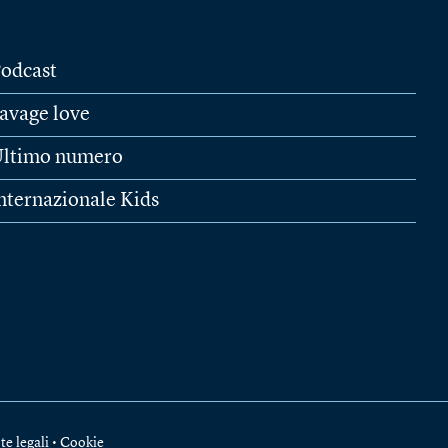
odcast
avage love
ltimo numero
nternazionale Kids
te legali
•
Cookie