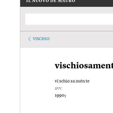
IL NUOVO DE MAURO
VISCHIO
vischiosamen
vi
|
schio
|
sa
|
mén
|
te
avv.
1990;