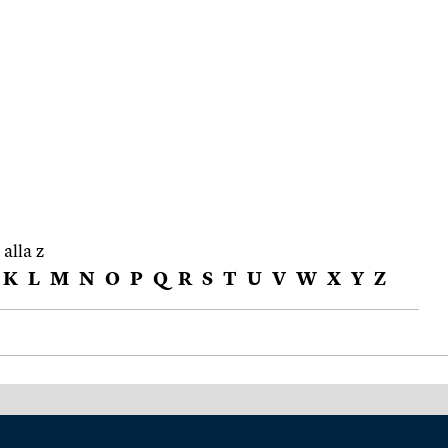
 alla z
K
L
M
N
O
P
Q
R
S
T
U
V
W
X
Y
Z