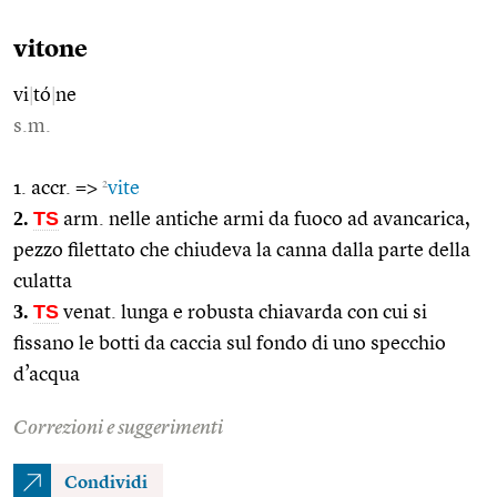
vitone
vi
|
tó
|
ne
s.m.
2
1. accr. =>
vite
2.
TS
arm. nelle antiche armi da fuoco ad avancarica,
pezzo filettato che chiudeva la canna dalla parte della
culatta
3.
TS
venat. lunga e robusta chiavarda con cui si
fissano le botti da caccia sul fondo di uno specchio
d’acqua
Correzioni e suggerimenti
Condividi