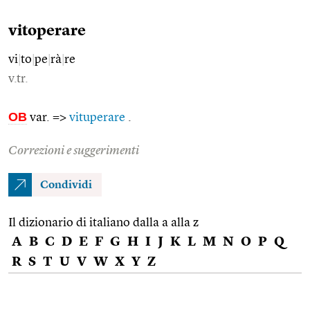
vitoperare
vi
|
to
|
pe
|
rà
|
re
v.tr.
OB
var. =>
vituperare
.
Correzioni e suggerimenti
Condividi
Il dizionario di italiano dalla a alla z
A
B
C
D
E
F
G
H
I
J
K
L
M
N
O
P
Q
R
S
T
U
V
W
X
Y
Z