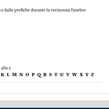
o dalle prefiche durante la cerimonia funebre
 alla z
K
L
M
N
O
P
Q
R
S
T
U
V
W
X
Y
Z