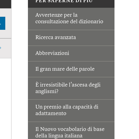
PER SAPERNE DI PIÙ
Avvertenze per la
consultazione del dizionario
A
Ricerca avanzata
Abbreviazioni
Il gran mare delle parole
È irresistibile l’ascesa degli
anglismi?
Un premio alla capacità di
adattamento
Il Nuovo vocabolario di base
della lingua italiana