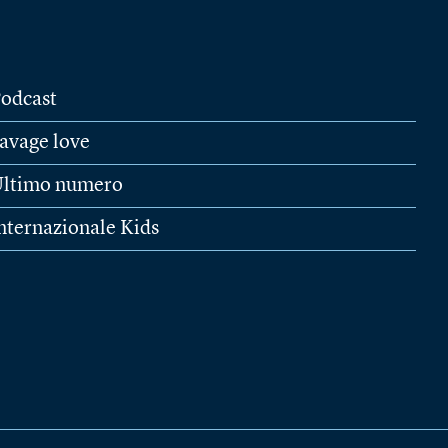
odcast
avage love
ltimo numero
nternazionale Kids