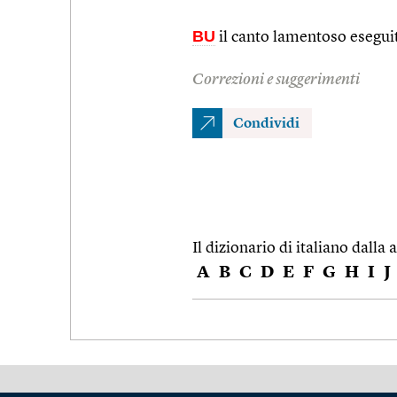
BU
il canto lamentoso eseguit
Correzioni e suggerimenti
Condividi
Il dizionario di italiano dalla a
A
B
C
D
E
F
G
H
I
J