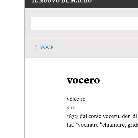
IL NUOVO DE MAURO
VOCE
vocero
vó
|
ce
|
ro
s.m.
1873; dal corso voceru, der. d
lat. *vocināre “chiamare, grida