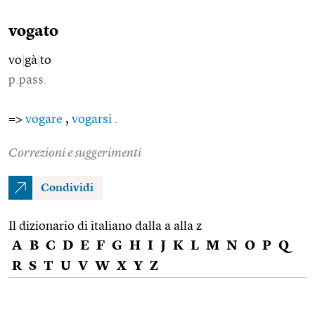
vogato
vo
|
gà
|
to
p.pass.
=>
vogare
,
vogarsi
.
Correzioni e suggerimenti
Condividi
Il dizionario di italiano dalla a alla z
A
B
C
D
E
F
G
H
I
J
K
L
M
N
O
P
Q
R
S
T
U
V
W
X
Y
Z