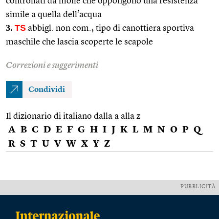
controllati da molle che oppongono una resistenza
simile a quella dell’acqua
3.
TS
abbigl. non com., tipo di canottiera sportiva
maschile che lascia scoperte le scapole
Correzioni e suggerimenti
Condividi
Il dizionario di italiano dalla a alla z
A
B
C
D
E
F
G
H
I
J
K
L
M
N
O
P
Q
R
S
T
U
V
W
X
Y
Z
PUBBLICITÀ