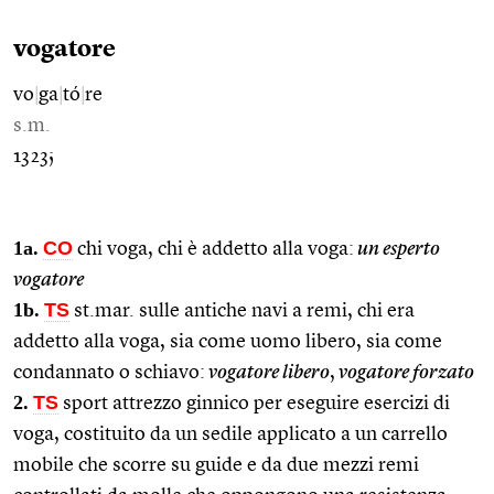
vogatore
vo
|
ga
|
tó
|
re
s.m.
1323;
1a.
CO
chi voga, chi è addetto alla voga:
un esperto
vogatore
1b.
TS
st.mar. sulle antiche navi a remi, chi era
addetto alla voga, sia come uomo libero, sia come
condannato o schiavo:
vogatore libero
,
vogatore forzato
2.
TS
sport attrezzo ginnico per eseguire esercizi di
voga, costituito da un sedile applicato a un carrello
mobile che scorre su guide e da due mezzi remi