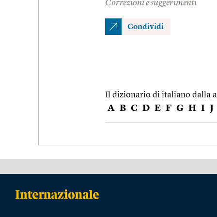
Correzioni e suggerimenti
Condividi
Il dizionario di italiano dalla a
A
B
C
D
E
F
G
H
I
J