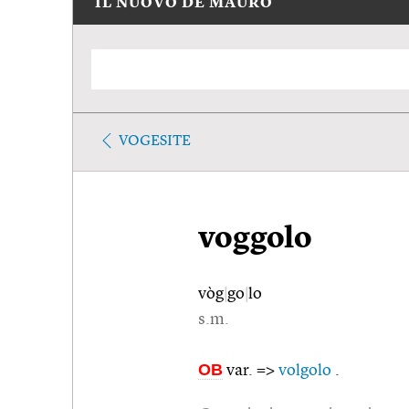
IL NUOVO DE MAURO
VOGESITE
voggolo
vòg
|
go
|
lo
s.m.
OB
var. =>
volgolo
.