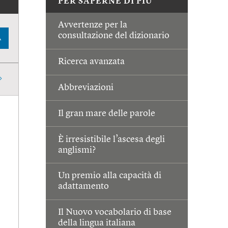
PER SAPERNE DI PIÙ
Avvertenze per la
consultazione del dizionario
A
Ricerca avanzata
Abbreviazioni
Il gran mare delle parole
È irresistibile l’ascesa degli
anglismi?
Un premio alla capacità di
adattamento
Il Nuovo vocabolario di base
della lingua italiana