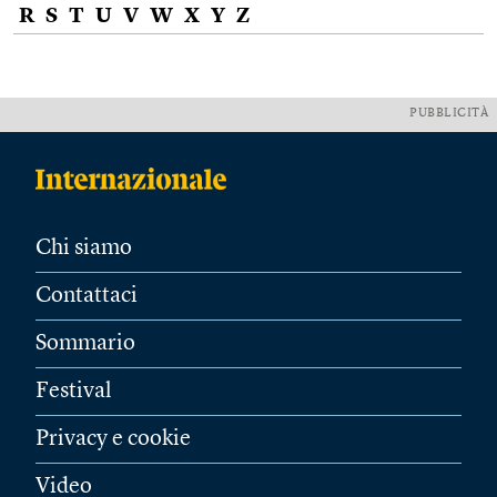
R
S
T
U
V
W
X
Y
Z
PUBBLICITÀ
Chi siamo
Contattaci
Sommario
Festival
Privacy e cookie
Video