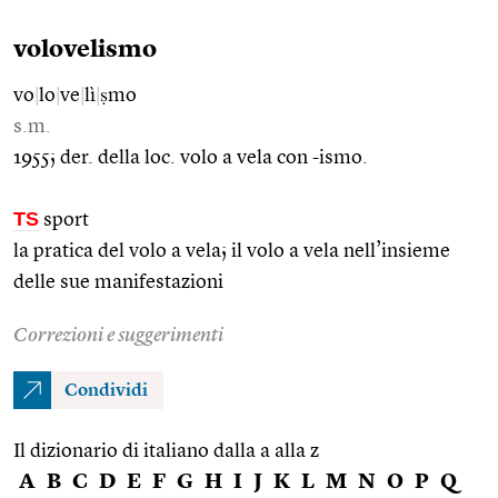
volovelismo
vo
|
lo
|
ve
|
lì
|
ṣmo
s.m.
1955; der. della loc. volo a vela con -ismo.
TS
sport
la pratica del volo a vela; il volo a vela nell’insieme
delle sue manifestazioni
Correzioni e suggerimenti
Condividi
Il dizionario di italiano dalla a alla z
A
B
C
D
E
F
G
H
I
J
K
L
M
N
O
P
Q