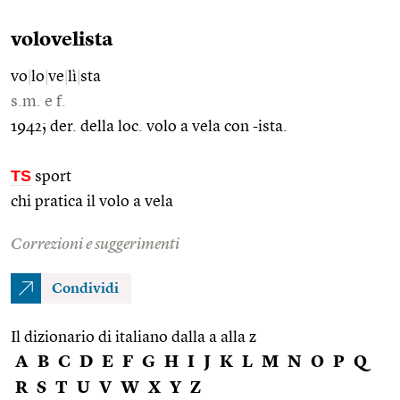
volovelista
vo
|
lo
|
ve
|
lì
|
sta
s.m. e f.
1942; der. della loc. volo a vela con -ista.
TS
sport
chi pratica il volo a vela
Correzioni e suggerimenti
Condividi
Il dizionario di italiano dalla a alla z
A
B
C
D
E
F
G
H
I
J
K
L
M
N
O
P
Q
R
S
T
U
V
W
X
Y
Z