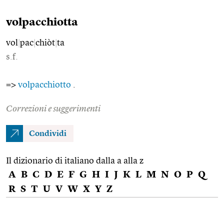
volpacchiotta
vol
|
pac
|
chiòt
|
ta
s.f.
=>
volpacchiotto
.
Correzioni e suggerimenti
Condividi
Il dizionario di italiano dalla a alla z
A
B
C
D
E
F
G
H
I
J
K
L
M
N
O
P
Q
R
S
T
U
V
W
X
Y
Z