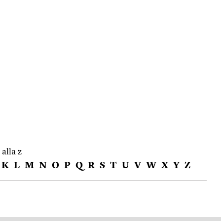
 alla z
K
L
M
N
O
P
Q
R
S
T
U
V
W
X
Y
Z