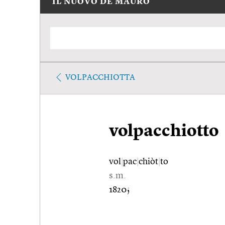
IL NUOVO DE MAURO
VOLPACCHIOTTA
volpacchiotto
vol
|
pac
|
chiòt
|
to
s.m.
1820;