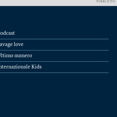
PUBBLICITÀ
odcast
avage love
ltimo numero
nternazionale Kids