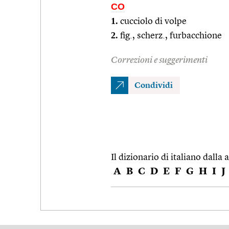
CO
1.
cucciolo di volpe
2.
fig., scherz., furbacchione
Correzioni e suggerimenti
Condividi
Il dizionario di italiano dalla a
A
B
C
D
E
F
G
H
I
J