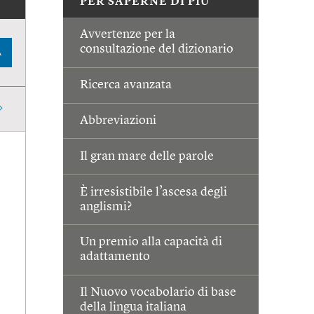
PER SAPERNE DI PIÙ
Avvertenze per la
consultazione del dizionario
A
Ricerca avanzata
Abbreviazioni
Il gran mare delle parole
È irresistibile l’ascesa degli
anglismi?
Un premio alla capacità di
adattamento
Il Nuovo vocabolario di base
della lingua italiana