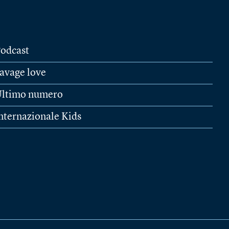
odcast
avage love
ltimo numero
nternazionale Kids