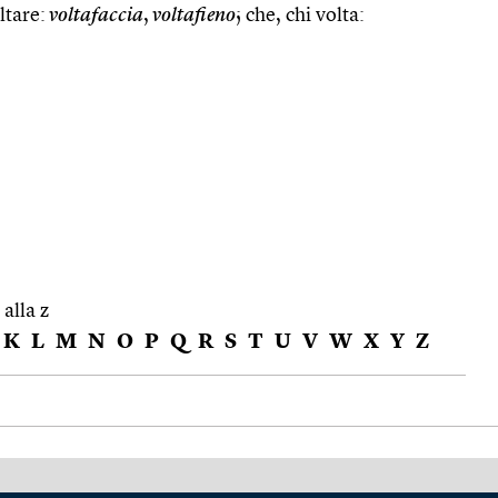
ltare:
voltafaccia
,
voltafieno
; che, chi volta:
 alla z
K
L
M
N
O
P
Q
R
S
T
U
V
W
X
Y
Z