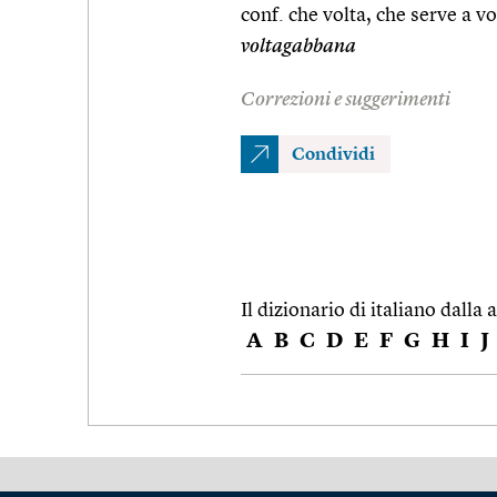
conf. che volta, che serve a vo
voltagabbana
Correzioni e suggerimenti
Condividi
Il dizionario di italiano dalla a
A
B
C
D
E
F
G
H
I
J