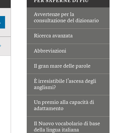
PER SAPERNE DI PIÙ
Avvertenze per la
consultazione del dizionario
A
Ricerca avanzata
Abbreviazioni
Il gran mare delle parole
È irresistibile l’ascesa degli
anglismi?
Un premio alla capacità di
adattamento
Il Nuovo vocabolario di base
della lingua italiana