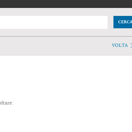
CERC
VOLTA
oltare: