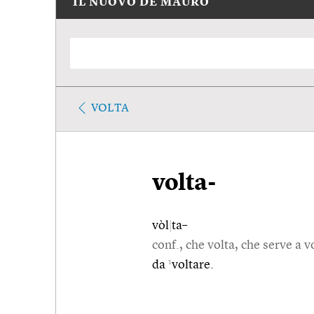
IL NUOVO DE MAURO
VOLTA
volta-
vòl
|
ta–
conf., che volta, che serve a v
1
da
voltare.