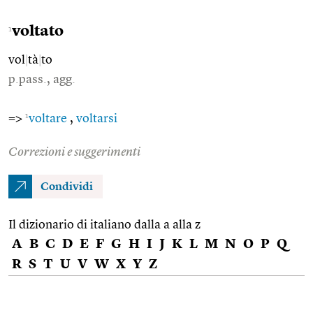
voltato
1
vol
|
tà
|
to
p.pass., agg.
1
=>
voltare
,
voltarsi
Correzioni e suggerimenti
Condividi
Il dizionario di italiano dalla a alla z
A
B
C
D
E
F
G
H
I
J
K
L
M
N
O
P
Q
R
S
T
U
V
W
X
Y
Z