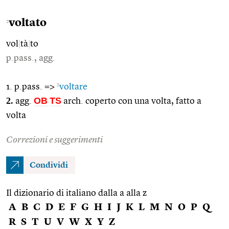
voltato
2
vol
|
tà
|
to
p.pass., agg.
2
1. p.pass. =>
voltare
2.
OB
TS
agg.
arch. coperto con una volta, fatto a
volta
Correzioni e suggerimenti
Condividi
Il dizionario di italiano dalla a alla z
A
B
C
D
E
F
G
H
I
J
K
L
M
N
O
P
Q
R
S
T
U
V
W
X
Y
Z