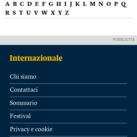
A
B
C
D
E
F
G
H
I
J
K
L
M
N
O
P
Q
R
S
T
U
V
W
X
Y
Z
PUBBLICITÀ
Chi siamo
Contattaci
Sommario
Festival
Privacy e cookie