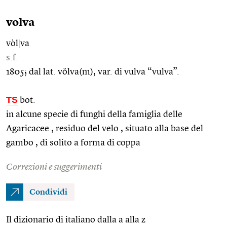
volva
vòl
|
va
s.f.
1805; dal lat. vŏlva(m), var. di vulva “vulva”.
TS
bot.
in alcune specie di funghi della famiglia delle
Agaricacee , residuo del velo , situato alla base del
gambo , di solito a forma di coppa
Correzioni e suggerimenti
Condividi
Il dizionario di italiano dalla a alla z