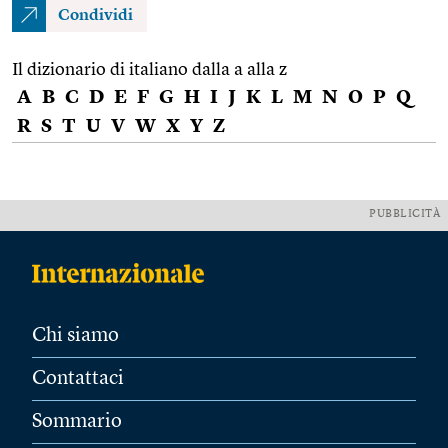
Condividi
Il dizionario di italiano dalla a alla z
A
B
C
D
E
F
G
H
I
J
K
L
M
N
O
P
Q
R
S
T
U
V
W
X
Y
Z
PUBBLICITÀ
Chi siamo
Contattaci
Sommario